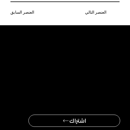
العنصر التالي
العنصر السابق
كن أول من يحصل
على آخر الأخبار
اشتراك