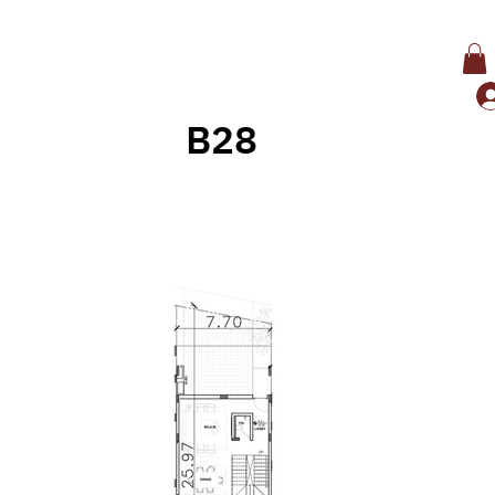
B28
وراء