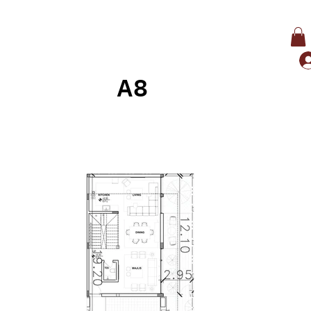
A8
وراء