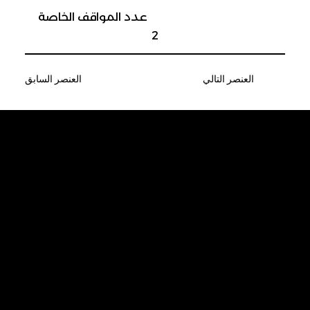
عدد المواقف الخاصة
2
العنصر التالي
العنصر السابق
كن أول من يحصل
على آخر الأخبار