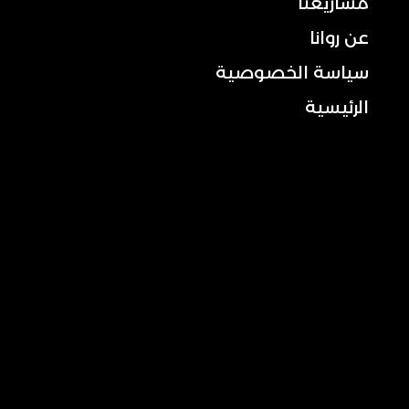
مشاريعنا
عن روانا
سياسة الخصوصية
الرئيسية
تواصل معنا
الجوال: 2444 101 050
+013-830 3372 : الخط الأرضي
:الاستفسارات العامة
info@rowana.com.sa
الموقع: شارع شهلان، مبنى رقم 6453، الرمز البريدي
34439، حي الهدى، الخبر، المملكة العربية السعودية
تابع صفحاتنا على