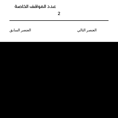
عدد المواقف الخاصة
2
العنصر التالي
العنصر السابق
كن أول من يحصل
على آخر الأخبار