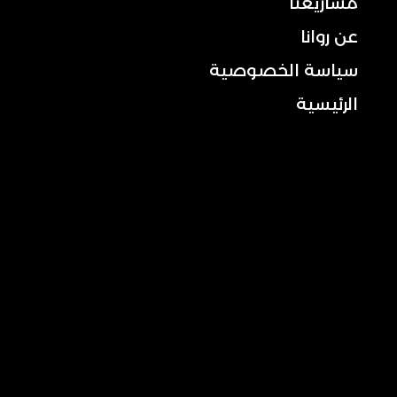
مشاريعنا
عن روانا
سياسة الخصوصية
الرئيسية
تواصل معنا
الجوال: 2444 101 050
+013-830 3372 : الخط الأرضي
:الاستفسارات العامة
info@rowana.com.sa
الموقع: شارع شهلان، مبنى رقم 6453، الرمز البريدي
34439، حي الهدى، الخبر، المملكة العربية السعودية
تابع صفحاتنا على