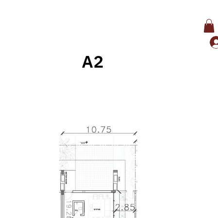
A2
وراء