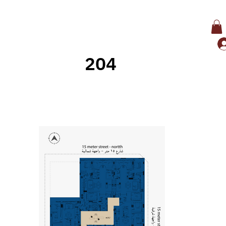
204
وراء